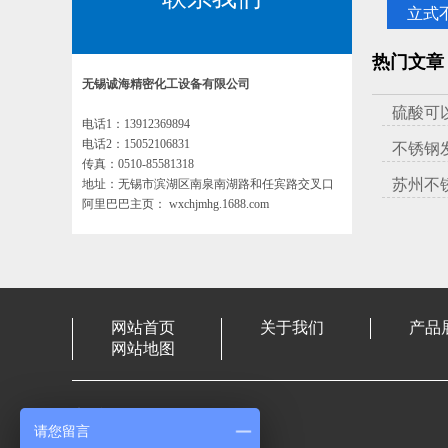
立式
热门文章
无锡诚海精密化工设备有限公司
硫酸可
电话1：13912369894
电话2：15052106831
不锈钢
传真：0510-85581318
苏州不
地址：无锡市滨湖区南泉南湖路和任宾路交叉口
阿里巴巴主页： wxchjmhg.1688.com
网站首页
关于我们
产品
网站地图
电话1：13912369894
请您留言
电话2：15052106831