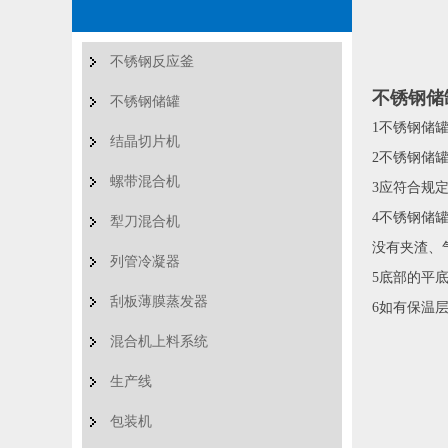
不锈钢反应釜
不锈钢储
不锈钢储罐
1不锈钢储
结晶切片机
2不锈钢储
螺带混合机
3应符合规
4不锈钢储
犁刀混合机
没有夹渣、
列管冷凝器
5底部的平
刮板薄膜蒸发器
6如有保温
混合机上料系统
生产线
包装机