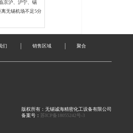
临京沪、沪宁、锡
距离无锡机场不足5分
我们
销售区域
聚合
版权所有：无锡诚海精密化工设备有限公司
备案号：
苏ICP备18055242号-3