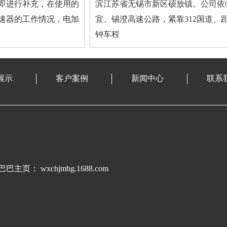
即进行补充，在使用的
滨江苏省无锡市新区硕放镇。公司依
速器的工作情况，电加
宜、锡澄高速公路，紧靠312国道、
钟车程
展示
客户案例
新闻中心
联系
 wxchjmhg.1688.com