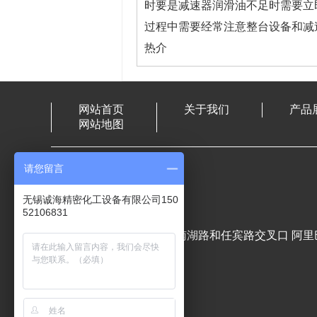
时要是减速器润滑油不足时需要立
过程中需要经常注意整台设备和减
热介
网站首页
关于我们
产品
网站地图
请您留言
电话1：13912369894
电话2：15052106831
无锡诚海精密化工设备有限公司150
52106831
传真：0510-85581318
地址：无锡市滨湖区南泉南湖路和任宾路交叉口 阿里巴巴主页：